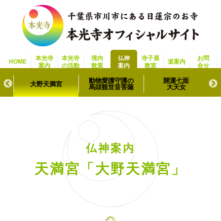
本光寺
本光寺
境内
仏神
寺子屋
お問
HOME
道案内
案内
の活動
散策
案内
教室
合せ
動物愛護守護の
開運七面
大野天満宮
馬頭観世音菩薩
大天女
仏神案内
天満宮「大野天満宮」