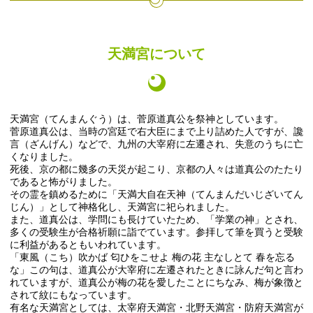
天満宮について
天満宮（てんまんぐう）は、菅原道真公を祭神としています。
菅原道真公は、当時の宮廷で右大臣にまで上り詰めた人ですが、讒
言（ざんげん）などで、九州の大宰府に左遷され、失意のうちに亡
くなりました。
死後、京の都に幾多の天災が起こり、京都の人々は道真公のたたり
であると怖がりました。
その霊を鎮めるために「天満大自在天神（てんまんだいじざいてん
じん）」として神格化し、天満宮に祀られました。
また、道真公は、学問にも長けていたため、「学業の神」とされ、
多くの受験生が合格祈願に詣でています。参拝して筆を買うと受験
に利益があるともいわれています。
「東風（こち）吹かば 匂ひをこせよ 梅の花 主なしとて 春を忘る
な」この句は、道真公が大宰府に左遷されたときに詠んだ句と言わ
れていますが、道真公が梅の花を愛したことにちなみ、梅が象徴と
されて紋にもなっています。
有名な天満宮としては、太宰府天満宮・北野天満宮・防府天満宮が