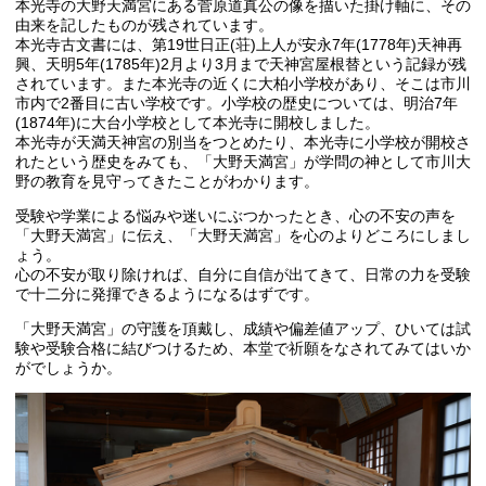
本光寺の大野天満宮にある菅原道真公の像を描いた掛け軸に、その
由来を記したものが残されています。
本光寺古文書には、第19世日正(荘)上人が安永7年(1778年)天神再
興、天明5年(1785年)2月より3月まで天神宮屋根替という記録が残
されています。また本光寺の近くに大柏小学校があり、そこは市川
市内で2番目に古い学校です。小学校の歴史については、明治7年
(1874年)に大台小学校として本光寺に開校しました。
本光寺が天満天神宮の別当をつとめたり、本光寺に小学校が開校さ
れたという歴史をみても、「大野天満宮」が学問の神として市川大
野の教育を見守ってきたことがわかります。
受験や学業による悩みや迷いにぶつかったとき、心の不安の声を
「大野天満宮」に伝え、「大野天満宮」を心のよりどころにしまし
ょう。
心の不安が取り除ければ、自分に自信が出てきて、日常の力を受験
で十二分に発揮できるようになるはずです。
「大野天満宮」の守護を頂戴し、成績や偏差値アップ、ひいては試
験や受験合格に結びつけるため、本堂で祈願をなされてみてはいか
がでしょうか。