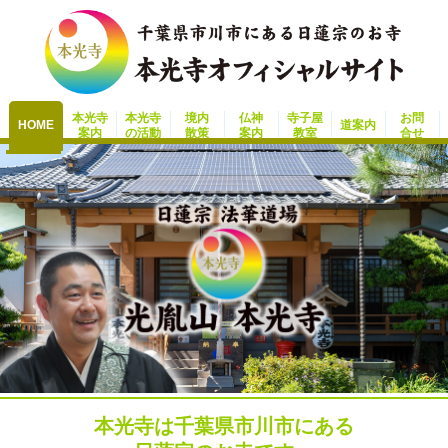
本光寺
本光寺
境内
仏神
寺子屋
お問
HOME
道案内
案内
の活動
散策
案内
教室
合せ
本光寺は千葉県市川市にある