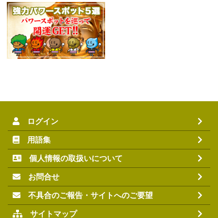
た。
2025.9.23 秋のお彼岸法要を開催しました。
2024.9.14 秋彼岸のペット供養大祭を開催しました。
2025.6.21 日蓮宗義援金「令和6年能登半島地震義援金」
（9,988円）を寄付しました。
ログイン
2025.3.14 市川市北消防署の指導のもと自衛消防訓練（消化
訓練・通報訓練・避難訓練）を実施しました。
用語集
個人情報の取扱いについて
お問合せ
女性の恋愛成就を叶えるメディア「アムデレ」にて本光寺が
掲載されました。
不具合のご報告・サイトへのご要望
【千葉】本光寺のおすすめデートプラン｜縁結び・縁切りパ
ワースポットで2人の絆を深める！
サイトマップ