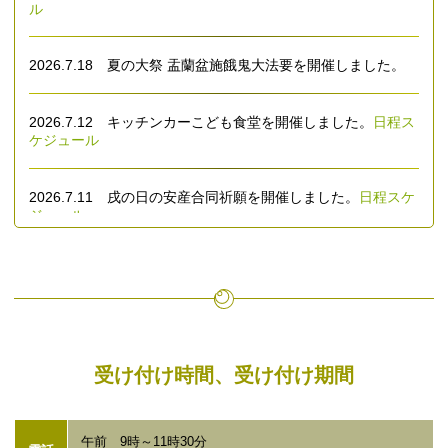
ル
2026.7.18 夏の大祭 盂蘭盆施餓鬼大法要を開催しました。
2026.7.12 キッチンカーこども食堂を開催しました。
日程ス
ケジュール
2026.7.11 戌の日の安産合同祈願を開催しました。
日程スケ
ジュール
2026.7.7 ひな人形、五月人形、ぬいぐるみ、だるま、仏
壇、位牌、御札、御守り、印鑑などをお焚き上げ供養しまし
た。
2026.7.1 「Web芳名録｜賛助金｜本光寺へのご寄付につい
受け付け時間、受け付け期間
て」を更新しました。
Web芳名録
2026.7.1 7月盆の新盆供養大祭を開催しました。
午前 9時～11時30分