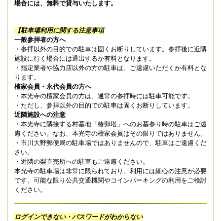
場合には、無料で貸与いたします。
【駐車場利用に関する注意事項
一般参拝者の方へ
・参拝以外の目的での駐車は固くお断りしています。参拝後に近隣
施設に行く場合には退出するか有料となります。
・指定業者や協力店以外の方の駐車は、ご遠慮いただくか有料とな
ります。
檀家会員・永代会員の方へ
・本光寺の檀家会員の方は、通常の参拝時には駐車可能です。
・ただし、参拝以外の目的での駐車は固くお断りしています。
近隣施設への注意
・本光寺に隣接する村墓地「椿卵塔」へのお墓参り時の駐車はご遠
慮ください。なお、本光寺の檀家会員はその限りではありません。
・市川大野郵便局の駐車場ではありませんので、駐車はご遠慮くだ
さい。
・近隣の梨直売所への駐車もご遠慮ください。
本光寺の駐車場は非常に限られており、利用には細心の注意が必要
です。可能な限り公共交通機関やコインパーキングの利用をご検討
ください。
ログインできない・パスワードがわからない