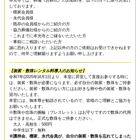
本光寺では、葬儀（お葬式）のお勤めを、以下の方々に限りお受け
しております。
・檀家会員様
・永代会員様
・既存の会員様からのご紹介の方
・協力葬儀社様からのご紹介の方
・これまでに本光寺とご縁をいただいた方
・事前にご相談いただいた方
誠に恐れ入りますが、上記以外の方のご依頼はお受けできかねます
ので、何卒ご理解賜りますようお願い申し上げます。
【袈裟・数珠レンタル料導入のお知らせ】
令和7年(2025年)4月1日より、本堂に昇堂して直接お参りする時に
は、袈裟・数珠が必要になります。必ず自分の袈裟・数珠をご持参
ください。袈裟・数珠のない方にはお好きな柄や色の袈裟・数珠を
貸与いたします。
本堂には、御本尊が勧請されているので、皆様のご理解とご協力を
お願いいたします。
※数珠や念珠の腕輪（ブレスレット）はお守りですので数珠の代用
はできません。正式な数珠をご持参ください。
大人・高校生：500円
中学生以下：無料
※護持会、檀家、永代会員が、自分の袈裟・数珠を忘れてしまった