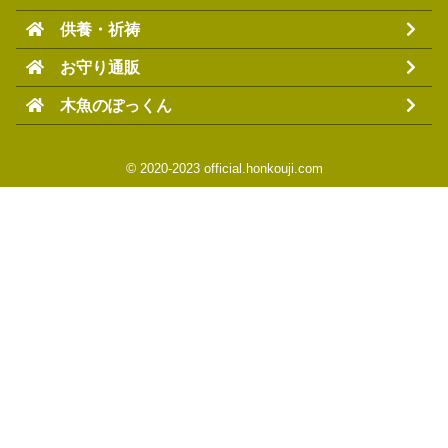
供養・祈祷
終活を紹介するメディア「みんなが選んだ終活」にて本光寺
お守り通販
が掲載されました。
終活に関するサービスを提供するサイトを紹介！
木魚のぽっくん
デートスポットを紹介するメディア「まちあい」でおすすめ
©
2020-2023 official.honkouji.com
のデートスポットにて本光寺が掲載されました。
【穴場デートスポットも紹介！】関東でおすすめのデートス
ポットまとめ
「DOCODEX」のページにて本光寺が掲載されました。
関東・パワースポット 千葉県市川市 本光寺 悪縁切って無事息
災に過ごす
「縁結び大学」にて本光寺が掲載されました。
千葉県市川市の縁結び寺｜テレビCMでも有名な「本光寺」の
魅力