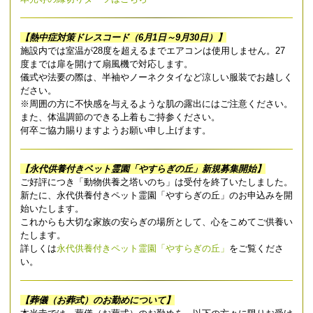
【熱中症対策ドレスコード（6月1日～9月30日）】
施設内では室温が28度を超えるまでエアコンは使用しません。27
度までは扉を開けて扇風機で対応します。
儀式や法要の際は、半袖やノーネクタイなど涼しい服装でお越しく
ださい。
※周囲の方に不快感を与えるような肌の露出にはご注意ください。
また、体温調節のできる上着もご持参ください。
何卒ご協力賜りますようお願い申し上げます。
【永代供養付きペット霊園「やすらぎの丘」新規募集開始】
ご好評につき「動物供養之塔いのち」は受付を終了いたしました。
新たに、永代供養付きペット霊園「やすらぎの丘」のお申込みを開
始いたします。
これからも大切な家族の安らぎの場所として、心をこめてご供養い
たします。
詳しくは
永代供養付きペット霊園「やすらぎの丘」
をご覧くださ
い。
【葬儀（お葬式）のお勤めについて】