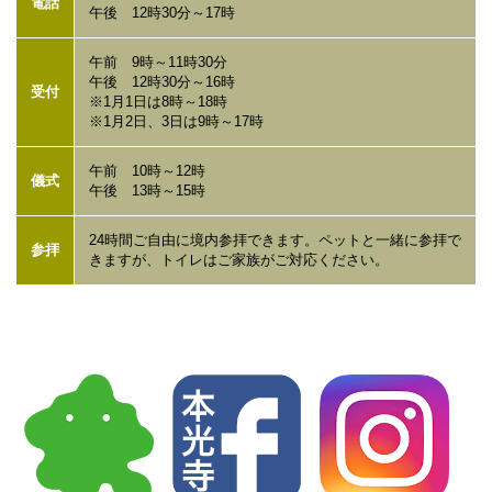
電話
午後 12時30分～17時
2026.6.10 ペット月例法要を開催しました。
午前 9時～11時30分
午後 12時30分～16時
受付
※1月1日は8時～18時
2026.5.8 春の大祭『月遅れ 釈尊降誕会』を開催しました。
※1月2日、3日は9時～17時
午前 10時～12時
2026.5.1 ペット霊園のお供物（ペットフード、ドッグフー
儀式
午後 13時～15時
ド、キャットフード）を動物愛護センターに寄付しました。
24時間ご自由に境内参拝できます。ペットと一緒に参拝で
参拝
2026.4.29 市川大野ハンドメイドマルシェぽっくんフェスを
きますが、トイレはご家族がご対応ください。
開催しました。本光寺ブースとして「おもちゃりてぃ」を出
店しました。
2026.4.15 縁切り合同祈願を開催しました。
2026.4.10 小規模保育園hikari（新入園児）へ絵本「木魚の
ぽっくん」を19冊寄贈しました。