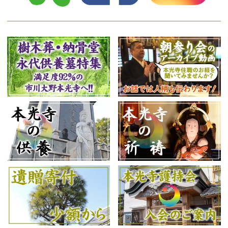
2026.3.20 永代供養合同供養大祭とあわせて、春のお彼岸法
要を開催しました。
2026.1.18 新年ご祈祷を開催しました。
日程スケジュール
2026.1.8 冬の大祭 新春初祈祷祭を開催しました。
2026.1.1-3 ぽっくん子供初詣を開催しました。
日程スケジ
ュール
2025.11.27 「おもちゃりてぃ」での売上金19,000円を、市
川市の①子育て支援と②高齢者・障がい者等の社会福祉に寄
附しました。
2025.11.9 七五三ぽっくん祭りを開催しました。
日程スケジ
ュール
2025.10.28 秋の大祭『御会式（おえしき）』を開催しまし