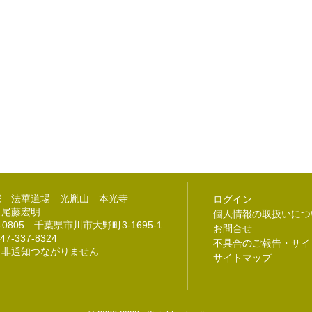
宗 法華道場 光胤山 本光寺
ログイン
 尾藤宏明
個人情報の取扱いにつ
2-0805 千葉県市川市大野町3-1695-1
お問合せ
47-337-8324
不具合のご報告・サイ
号非通知つながりません
サイトマップ