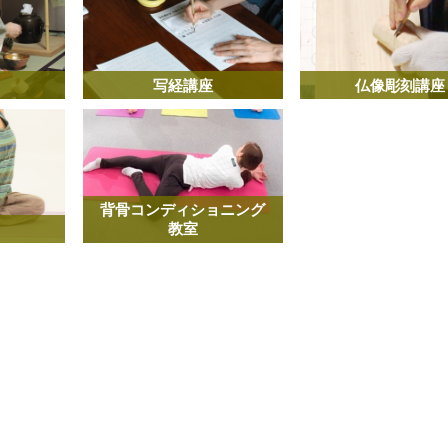
写経講座
仏像彫刻講座
背骨コンディショニング
教室