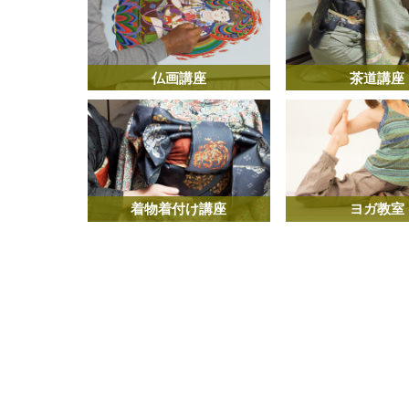
仏画講座
茶道講座
着物着付け講座
ヨガ教室