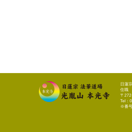
日蓮
住職
〒27
Tel：0
※番