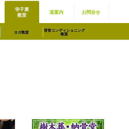
寺子屋
道案内
お問
合せ
教室
背骨コンディショニング
ヨガ教室
教室