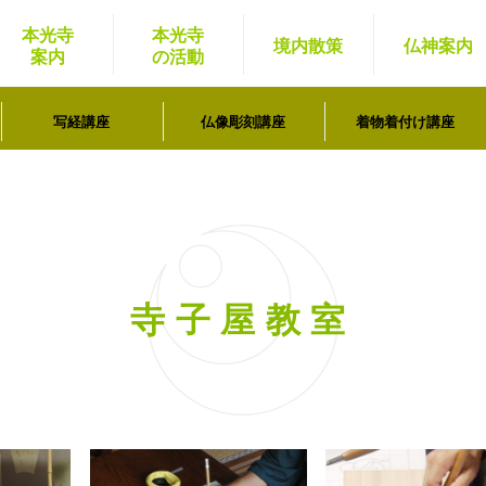
本光寺
本光寺
境内
散策
仏神
案内
案内
の活動
写経講座
仏像彫刻講座
着物着付け講座
寺子屋教室