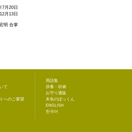
年7月20日
12月13日
宏明 合掌
用語集
いて
供養・祈祷
お守り通販
トへのご要望
木魚のぽっくん
ENGLISH
한국어