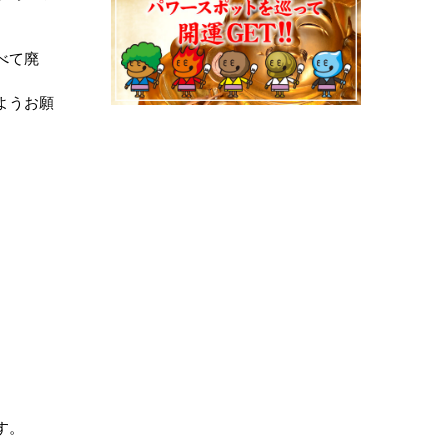
べて廃
ようお願
す。