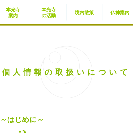
本光寺
本光寺
境内
散策
仏神
案内
案内
の活動
個人情報の取扱いについて
～はじめに～