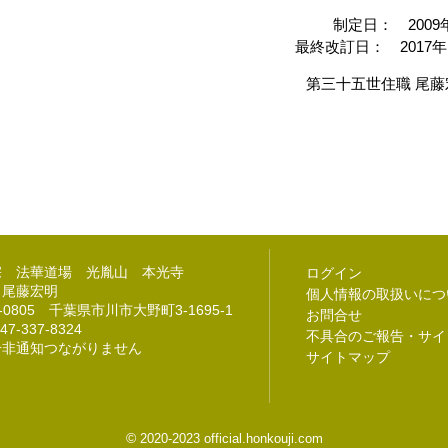
制定日： 2009
最終改訂日： 2017年
第三十五世住職 尾藤
宗 法華道場 光胤山 本光寺
ログイン
 尾藤宏明
個人情報の取扱いにつ
2-0805 千葉県市川市大野町3-1695-1
お問合せ
47-337-8324
不具合のご報告・サイ
号非通知つながりません
サイトマップ
©
2020-2023 official.honkouji.com