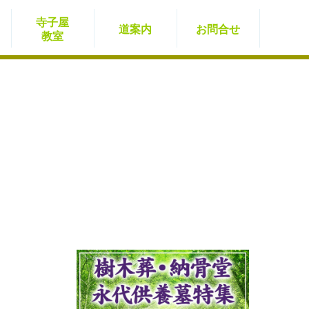
寺子屋
道案内
お問
合せ
教室