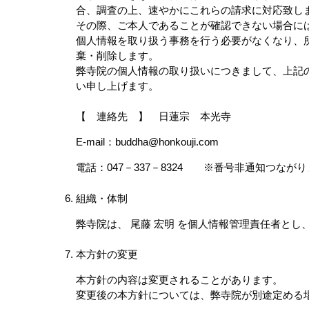
合、調査の上、速やかにこれらの請求に対応致し
その際、ご本人であることが確認できない場合に
個人情報を取り扱う事務を行う必要がなくなり、
棄・削除します。
弊寺院の個人情報の取り扱いにつきまして、上記
い申し上げます。
【 連絡先 】 日蓮宗 本光寺
E-mail：buddha@honkouji.com
電話：047－337－8324 ※番号非通知つなが
組織・体制
弊寺院は、 尾藤 宏明 を個人情報管理責任者と
本方針の変更
本方針の内容は変更されることがあります。
変更後の本方針については、弊寺院が別途定める