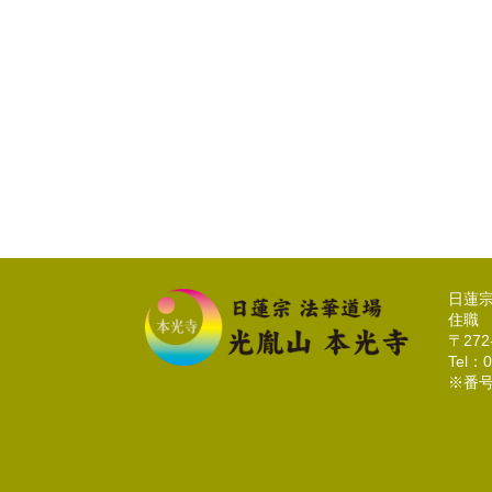
日蓮
住職
〒27
Tel：0
※番