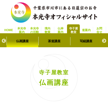
本光寺
本光寺
境内
仏神
寺子屋
お問
HOME
道案内
案内
の活動
散策
案内
教室
合せ
ョニン
仏画講座
茶道講座
写経講座
寺子屋教室
仏画講座