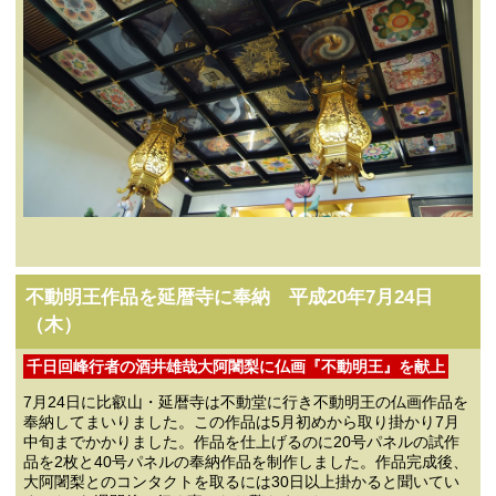
不動明王作品を延暦寺に奉納 平成20年7月24日
（木）
千日回峰行者の酒井雄哉大阿闍梨に仏画『不動明王』を献上
7月24日に比叡山・延暦寺は不動堂に行き不動明王の仏画作品を
奉納してまいりました。この作品は5月初めから取り掛かり7月
中旬までかかりました。作品を仕上げるのに20号パネルの試作
品を2枚と40号パネルの奉納作品を制作しました。作品完成後、
大阿闍梨とのコンタクトを取るには30日以上掛かると聞いてい