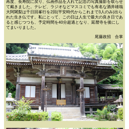
再度、長寿院に戻り、仏画作品を入れて記念の写真撮影を取らせ
て戴きました。テレビ、ラジオなどマスコミでも有名な酒井雄哉
大阿闍梨は千日回峯行を2回(平安時代からこれまで3人のみ)出ら
れた生き仏です。私にとって、この日は人生で最大の良き日であ
ると感じつつも、予定時間を40分超過となり、延暦寺を後にし
てまいりました。
尾藤政招 合掌