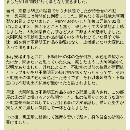
ましたが1週間後に行く事となり驚きました。
当日、京都は38度の猛暑でサウナ状態でしたが待合せの不動
堂・長寿院には時間前に到着しました。間もなく酒井雄哉大阿闍
梨がお見えになりました。初めてお会いした印象は元気で82歳
には見えず又、偉ぶるところも無く、優しそうで大変愛想よく感
じました。大阿闍梨自らお茶など入れて戴き大変恐縮しました。
大阿闍梨は不動明王の作品が届くのを待ちわびていた様子で早
速、紐を解き不動明王作品を御覧になり、上機嫌となり大変気に
入って頂きました。
私は安堵すると共に、不動明王の体の色が何故、金色を希望され
たのか、聞きたいと思っていた矢先、察したように大阿闍梨から
説明がありました。其れによると、不動堂の以前の住職が新撰組
とトラブルがあり不動明王の掛け軸が無くなったそうです。その
不動明王の体の色が金色だったそうです。それ以来延暦寺・不動
堂には不動明王の仏画が無かったと話されました。
早速、大阿闍梨は不動明王作品を掛ける部屋に案内され、この部
屋の床の間に掛けるとの説明でした。私の仏画がこのような形で
不動堂長寿院に残していただける事に大変感謝し、描いた努力が
実り大変に嬉しい気持ちで一杯となりました。
その後、明王堂に移動して護摩を焚いて戴き、身体健全の祈願を
受けました。