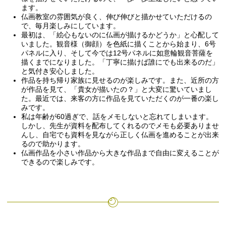
ます。
仏画教室の雰囲気が良く、伸び伸びと描かせていただけるの
で、毎月楽しみにしています。
最初は、「絵心もないのに仏画が描けるかどうか」と心配して
いました。観音様（御顔）を色紙に描くことから始まり、6号
パネルに入り、そして今では12号パネルに如意輪観音菩薩を
描くまでになりました。「丁寧に描けば誰にでも出来るのだ」
と気付き安心しました。
作品を持ち帰り家族に見せるのが楽しみです。また、近所の方
が作品を見て、「貴女が描いたの？」と大変に驚いていまし
た。最近では、来客の方に作品を見ていただくのが一番の楽し
みです。
私は年齢が60過ぎで、話をメモしないと忘れてしまいます。
しかし、先生が資料を配布してくれるのでメモも必要ありませ
んし、自宅でも資料を見ながら正しく仏画を進めることが出来
るので助かります。
仏画作品を小さい作品から大きな作品まで自由に変えることが
できるので楽しみです。