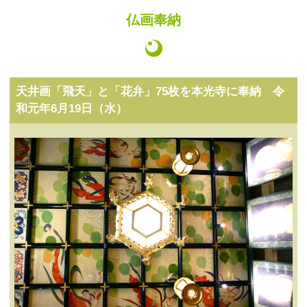
仏画奉納
天井画「飛天」と「花弁」75枚を本光寺に奉納 令
和元年6月19日（水）