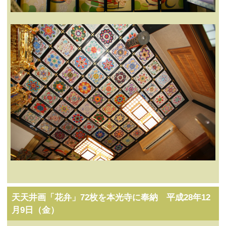
天天井画「花弁」72枚を本光寺に奉納 平成28年12
月9日（金）