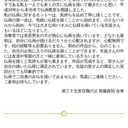
子である私も一人でも多くの方に仏画を描いて戴きたいと思い、平
成18年から本光寺で仏画教室を開講しました。
私の仏画に対するモットーは、気持ちを込め丁寧に描くことです。
仏画の第一歩は、色紙に仏様を描くことから始めます。小さなパネ
ルから始め、今では大きな40パネルに仏様を描いている生徒さん
もいるほどになりました。
当教室では老若男女の方が熱心に仏画を描いています。どなたも最
初は、自分に仏画が描けるだろうかと心配されますが、心配無用で
す。絵の経験等も必要ありません。初めの作品から、心のこもっ
た、自分のお気に入りの仏画を描くことができます。生徒さんの中
には友達や母親の方と一緒に参加している方もいます。
仏画を描くと気持ちが落ち着きます。作品が完成すると、皆さんが
自分の描いた仏様に満足されています。生徒の皆さんの満足した笑
顔がとても印象的です。
仏画でご自身のみ仏を描いてみませんか。気楽にご連絡ください。
ご参加お待ちしています。
第三十五世住職の父 尾藤政招 合掌