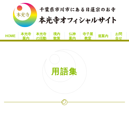
本光寺
本光寺
境内
仏神
寺子屋
お問
HOME
道案内
案内
の活動
散策
案内
教室
合せ
用語集