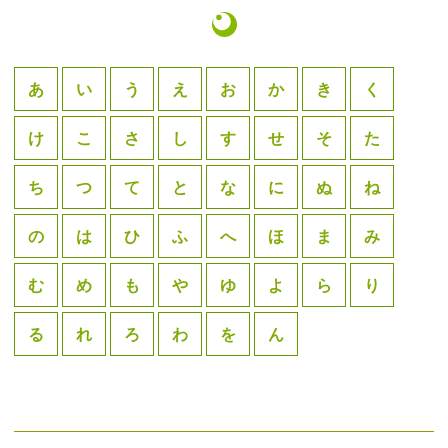
あ
い
う
え
お
か
き
く
け
こ
さ
し
す
せ
そ
た
ち
つ
て
と
な
に
ぬ
ね
の
は
ひ
ふ
へ
ほ
ま
み
む
め
も
や
ゆ
よ
ら
り
る
れ
ろ
わ
を
ん