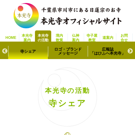
本光寺
本光寺
境内
仏神
寺子屋
お問
HOME
道案内
案内
の活動
散策
案内
教室
合せ
ロゴ・ブランド
広報誌
ール
寺シェア
メッセージ
「はひふへ本光寺」
本光寺の活動
寺シェア