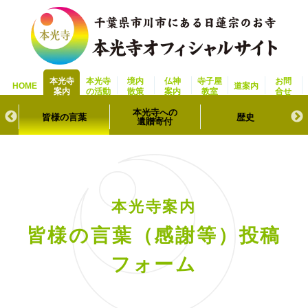
本光寺
本光寺
境内
仏神
寺子屋
お問
HOME
道案内
案内
の活動
散策
案内
教室
合せ
本光寺への
皆様の言葉
歴史
遺贈寄付
本光寺案内
皆様の言葉（感謝等）投稿
フォーム