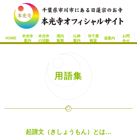
本光寺
本光寺
境内
仏神
寺子屋
お問
HOME
道案内
案内
の活動
散策
案内
教室
合せ
用語集
起請文（きしょうもん）とは…