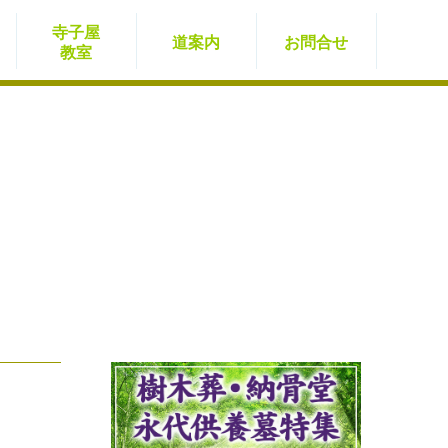
寺子屋
道案内
お問
合せ
教室