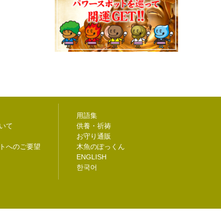
用語集
いて
供養・祈祷
お守り通販
トへのご要望
木魚のぽっくん
ENGLISH
한국어