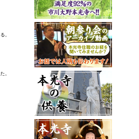
ある。
った。