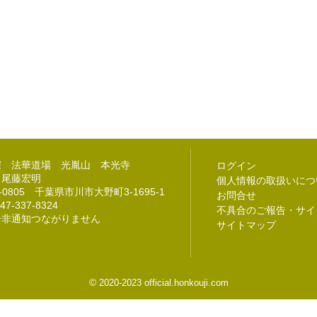
宗 法華道場 光胤山 本光寺
ログイン
 尾藤宏明
個人情報の取扱いにつ
2-0805 千葉県市川市大野町3-1695-1
お問合せ
47-337-8324
不具合のご報告・サイ
号非通知つながりません
サイトマップ
©
2020-2023 official.honkouji.com