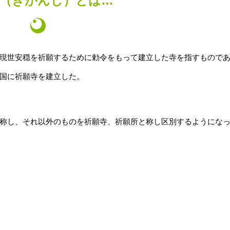
寺（きがんじ）とは…
現世安穏を祈願するために勅令をもって建立した寺を指すもので
国に祈願寺を建立した。
称し、それ以外のものを祈願寺、祈願所と称し区別するようにな