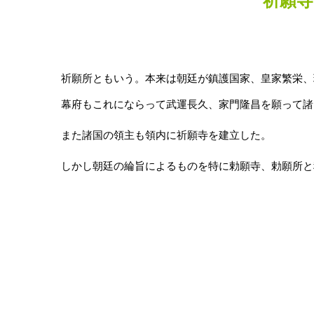
祈願
祈願所ともいう。本来は朝廷が鎮護国家、皇家繁栄、
幕府もこれにならって武運長久、家門隆昌を願って諸
また諸国の領主も領内に祈願寺を建立した。
しかし朝廷の綸旨によるものを特に勅願寺、勅願所と