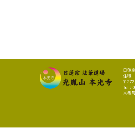
日蓮
住職
〒27
Tel：0
※番