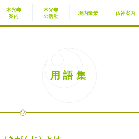
本光寺
本光寺
境内
散策
仏神
案内
案内
の活動
用語集