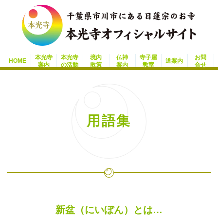
本光寺
本光寺
境内
仏神
寺子屋
お問
HOME
道案内
案内
の活動
散策
案内
教室
合せ
用語集
新盆（にいぼん）とは…